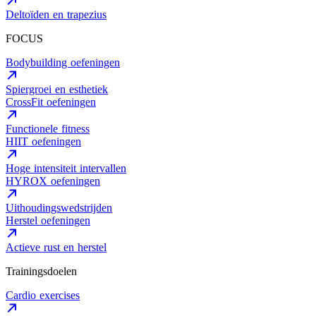
Deltoïden en trapezius
FOCUS
Bodybuilding oefeningen
Spiergroei en esthetiek
CrossFit oefeningen
Functionele fitness
HIIT oefeningen
Hoge intensiteit intervallen
HYROX oefeningen
Uithoudingswedstrijden
Herstel oefeningen
Actieve rust en herstel
Trainingsdoelen
Cardio exercises