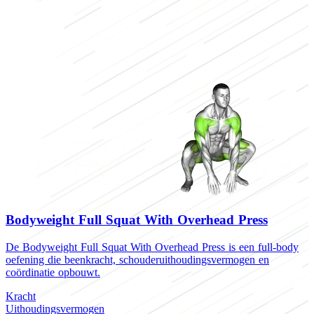
Bodyweight Full Squat With Overhead Press
De Bodyweight Full Squat With Overhead Press is een full-body
oefening die beenkracht, schouderuithoudingsvermogen en
coördinatie opbouwt.
Kracht
Uithoudingsvermogen