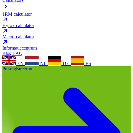
Calculators
1RM calculator
Hyrox calculator
Macro calculator
Informatiecentrum
Blog
FAQ
EN
NL
DE
ES
Pre-registreer nu