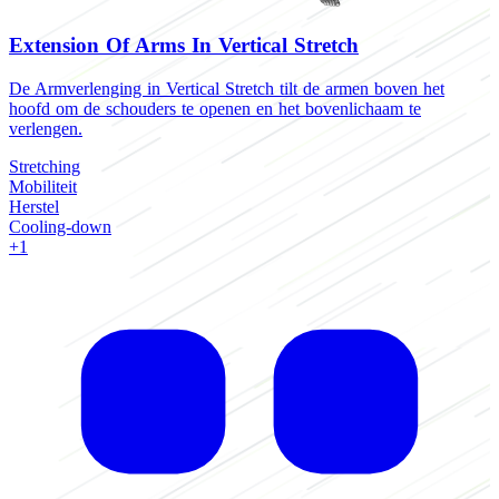
Extension Of Arms In Vertical Stretch
De Armverlenging in Vertical Stretch tilt de armen boven het
hoofd om de schouders te openen en het bovenlichaam te
verlengen.
Stretching
Mobiliteit
Herstel
Cooling-down
+1