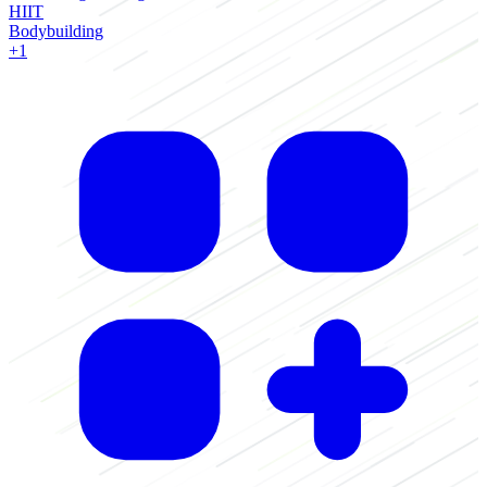
HIIT
Bodybuilding
+1