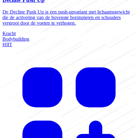
De Decline Push Up is een push-upvariant met lichaamsgewicht
die de activering van de bovenste borstspieren en schouders
vergroot door de voeten te verhogen.
Kracht
Bodybuilding
HIIT